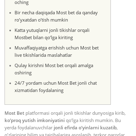
oching
Bir necha daqiqada Most bet da qanday
ro’yxatdan o’tish mumkin
Katta yutuqlarni jonli tikishlar orqali
Mostbet bilan qo’lga kiriting
Muvaffaqiyatga erishish uchun Most bet
live tikishlarida maslahatlar
Qulay kirishni Most bet orqali amalga
oshiring
24/7 yordam uchun Most Bet jonli chat
xizmatidan foydalaning
Most Bet
platformasi orqali jonli tikishlar dunyosiga kirib,
ko’proq yutish imkoniyatini
qo’lga kiritish mumkin. Bu
yerda foydalanuvchilar
jonli efirda o’yinlarni kuzatib
,
o’zlarining bilim va tajribalariga asoslanib, tezkor qarorlar