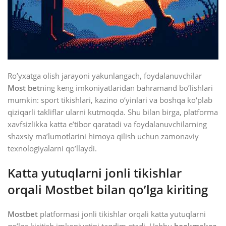
Ro’yxatga olish jarayoni yakunlangach, foydalanuvchilar
Most bet
ning keng imkoniyatlaridan bahramand bo’lishlari
mumkin: sport tikishlari, kazino o‘yinlari va boshqa ko‘plab
qiziqarli takliflar ularni kutmoqda. Shu bilan birga, platforma
xavfsizlikka katta e’tibor qaratadi va foydalanuvchilarning
shaxsiy ma’lumotlarini himoya qilish uchun zamonaviy
texnologiyalarni qo’llaydi.
Katta yutuqlarni jonli tikishlar
orqali Mostbet bilan qo’lga kiriting
Mostbet
platformasi jonli tikishlar orqali katta yutuqlarni