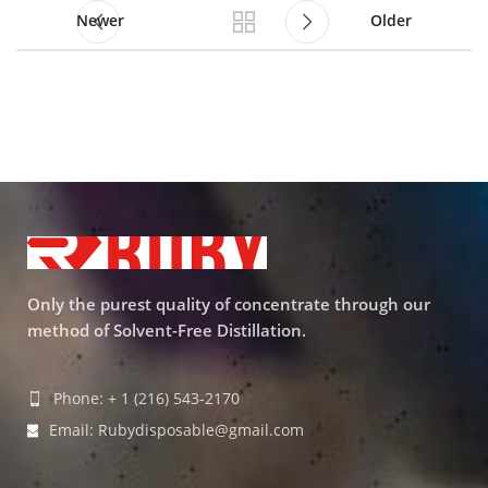
Newer
Older
Only the purest quality of concentrate through our
method of Solvent-Free Distillation.
Phone: + 1 (216) 543-2170
Email: Rubydisposable@gmail.com