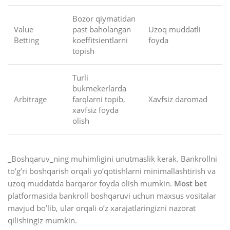
Bozor qiymatidan
Value
past baholangan
Uzoq muddatli
Betting
koeffitsientlarni
foyda
topish
Turli
bukmekerlarda
Arbitrage
farqlarni topib,
Xavfsiz daromad
xavfsiz foyda
olish
_Boshqaruv_ning muhimligini unutmaslik kerak. Bankrollni
to’g’ri boshqarish orqali yo’qotishlarni minimallashtirish va
uzoq muddatda barqaror foyda olish mumkin.
Most bet
platformasida bankroll boshqaruvi uchun maxsus vositalar
mavjud bo’lib, ular orqali o’z xarajatlaringizni nazorat
qilishingiz mumkin.