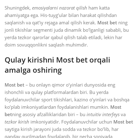
Shuningdek,
emosiyalarni nazorat qilish
ham katta
ahamiyatga ega. His-tuyg’ular bilan harakat qilishdan
saqlanish va qat’iy rejaga amal qilish kerak.
Most bet
ning
jonli tikishlar segmenti juda dinamik bo’lganligi sababli, bu
yerda tezkor qarorlar qabul qilish talab etiladi, lekin har
doim sovuqqonlikni saqlash muhimdir.
Qulay kirishni Most bet orqali
amalga oshiring
Most bet
– bu onlayn qimor o’yinlari dunyosida eng
ishonchli va qulay platformalardan biri. Bu yerda
foydalanuvchilar sport tikishlari, kazino o’yinlari va boshqa
ko’plab imkoniyatlardan foydalanishlari mumkin.
Most
bet
ning asosiy afzalliklaridan biri – bu
intuitiv interfeys
va
tezkor kirish
imkoniyatidir. Foydalanuvchilar uchun
Most bet
saytiga kirish jarayoni juda sodda va tezkor bo’lib, har
qanday qurilmadan foydalanib, bir necha soniyada