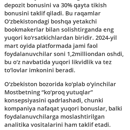
depozit bonusini
va
30% qayta tikish
bonusini
taklif qiladi. Bu raqamlar
O‘zbekistondagi boshqa yetakchi
bookmakerlar bilan solishtirganda eng
yuqori ko‘rsatkichlardan biridir. 2024‑yil
mart oyida platformada jami faol
foydalanuvchilar soni 1,2milliondan oshdi,
bu o‘z navbatida yuqori likvidlik va tez
to‘lovlar imkonini beradi.
O‘zbekiston bozorida ko‘plab o‘yinchilar
Mostbetning
“ko‘proq yutuqlar”
konsepsiyasini qadrlashadi, chunki
kompaniya nafaqat yuqori bonuslar, balki
foydalanuvchilarga moslashtirilgan
analitika vositalarini ham taklif etadi.