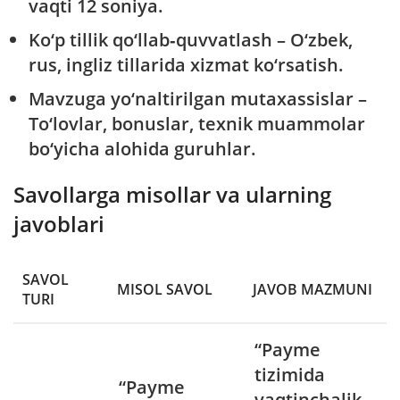
vaqti 12 soniya.
Ko‘p tillik qo‘llab‑quvvatlash
– O‘zbek,
rus, ingliz tillarida xizmat ko‘rsatish.
Mavzuga yo‘naltirilgan mutaxassislar
–
To‘lovlar, bonuslar, texnik muammolar
bo‘yicha alohida guruhlar.
Savollarga misollar va ularning
javoblari
SAVOL
MISOL SAVOL
JAVOB MAZMUNI
TURI
“Payme
tizimida
“Payme
vaqtinchalik