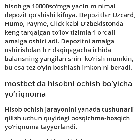
hisobiga 10000so‘mga yaqin minimal
depozit qo‘shishi kifoya. Depozitlar
Uzcard,
Humo, Payme, Click
kabi O‘zbekistonda
keng tarqalgan to‘lov tizimlari orqali
amalga oshiriladi. Depozitni amalga
oshirishdan bir daqiqagacha ichida
balansning yangilanishini ko‘rish mumkin,
bu esa
tez o‘yin boshlash
imkonini beradi.
mostbet da hisobni ochish bo’yicha
yo’riqnoma
Hisob ochish jarayonini yanada tushunarli
qilish uchun quyidagi bosqichma‑bosqich
yo‘riqnoma tayyorlandi.