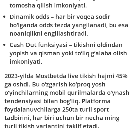
tomosha qilish imkoniyati.
Dinamik odds
– har bir voqea sodir
bo‘lganda odds tezda yangilanadi, bu esa
noaniqlikni engillashtiradi.
Cash Out funksiyasi
– tikishni oldindan
yopish va qisman yoki to‘liq g‘alaba olish
imkoniyati.
2023‑yilda Mostbetda
live tikish hajmi 45%
ga oshdi. Bu o‘zgarish ko‘proq yosh
o‘yinchilarning mobil qurilmalarda o‘ynash
tendensiyasi bilan bog‘liq. Platforma
foydalanuvchilarga 250ta turli sport
tadbirini, har biri uchun bir necha ming
turli tikish variantini taklif etadi.