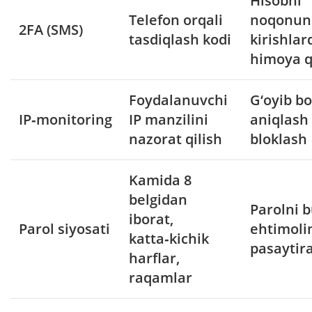
Hisobni
Telefon orqali
noqonun
2FA (SMS)
tasdiqlash kodi
kirishla
himoya q
Foydalanuvchi
G‘oyib bo
IP‑monitoring
IP manzilini
aniqlash
nazorat qilish
bloklash
Kamida 8
belgidan
Parolni 
iborat,
Parol siyosati
ehtimoli
katta‑kichik
pasaytir
harflar,
raqamlar