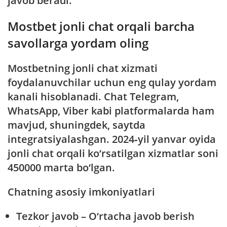
javob beradi.
Mostbet jonli chat orqali barcha
savollarga yordam oling
Mostbetning jonli chat xizmati
foydalanuvchilar uchun eng qulay yordam
kanali hisoblanadi. Chat
Telegram
,
WhatsApp
,
Viber
kabi platformalarda ham
mavjud, shuningdek, saytda
integratsiyalashgan. 2024‑yil yanvar oyida
jonli chat orqali ko‘rsatilgan xizmatlar soni
450000
marta bo‘lgan.
Chatning asosiy imkoniyatlari
Tezkor javob
– O‘rtacha javob berish