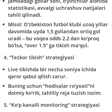
Jamoadagi gollar soni, o‘yinchilar alohida
statistikasi, avvalgi uchrashuv natijalari
tahlil qilinadi.
Misol: O‘zbekiston futbol klubi uzoq yillar
davomida uyda 1,5 gollandan ortiq gol
uradi – bu voqea odds 2.2 dan ko‘proq
bo‘lsa, “over 1.5” ga tikish ma’qul.
4. “Tezkor tikish” strategiyasi
Live tikishda bir necha soniya ichida
qaror qabul qilish zarur.
Buning uchun “hodisalar ro‘yxati”ni
doimiy ko‘rib, tahliliy reja tuzish lozim.
5. “Ko‘p kanalli monitoring” strategiyasi