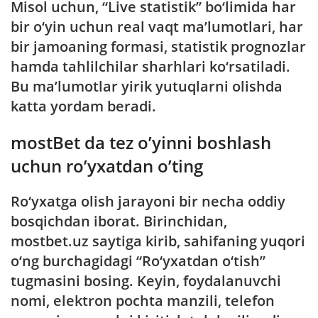
Misol uchun, “Live statistik” bo‘limida har
bir o‘yin uchun real vaqt ma’lumotlari, har
bir jamoaning formasi, statistik prognozlar
hamda tahlilchilar sharhlari ko‘rsatiladi.
Bu ma’lumotlar yirik yutuqlarni olishda
katta yordam beradi.
mostBet da tez o’yinni boshlash
uchun ro’yxatdan o’ting
Ro‘yxatga olish jarayoni bir necha oddiy
bosqichdan iborat. Birinchidan,
mostbet.uz
saytiga kirib, sahifaning yuqori
o‘ng burchagidagi “Ro‘yxatdan o‘tish”
tugmasini bosing. Keyin, foydalanuvchi
nomi, elektron pochta manzili, telefon