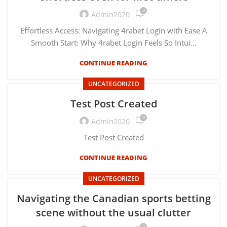
0
Admin2020
Effortless Access: Navigating 4rabet Login with Ease A
Smooth Start: Why 4rabet Login Feels So Intui...
CONTINUE READING
UNCATEGORIZED
Test Post Created
0
Admin2020
Test Post Created
CONTINUE READING
UNCATEGORIZED
Navigating the Canadian sports betting
scene without the usual clutter
0