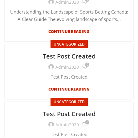
Admin2020
Understanding the Landscape of Sports Betting Canada:
A Clear Guide The evolving landscape of sports...
CONTINUE READING
UNCATEGORIZED
Test Post Created
0
Admin2020
Test Post Created
CONTINUE READING
UNCATEGORIZED
Test Post Created
0
Admin2020
Test Post Created