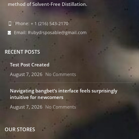
method of Solvent-Free Distillation.
Phone: + 1 (216) 543-2170
Email: Rubydisposable@gmail.com
RECENT POSTS
Test Post Created
August 7, 2026
No Comments
Navigating bangbet’s interface feels surprisingly
intuitive for newcomers
August 7, 2026
No Comments
OUR STORES