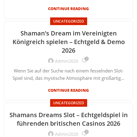
CONTINUE READING
UNCATEGORIZED
Shaman’s Dream im Vereinigten
Königreich spielen – Echtgeld & Demo
2026
0
Admin2020
Wenn Sie auf der Suche nach einem fesselnden Slot-
Spiel sind, das mystische Atmosphäre mit großartig...
CONTINUE READING
UNCATEGORIZED
Shamans Dreams Slot – Echtgeldspiel in
führenden britischen Casinos 2026
0
Admin2020