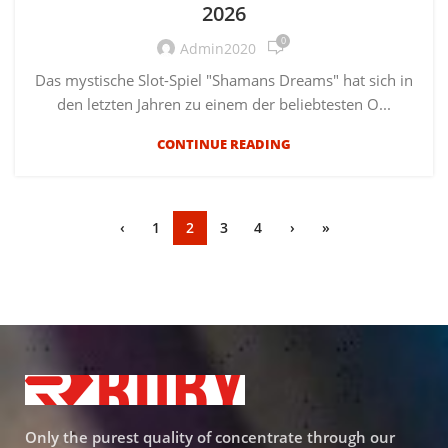
2026
0
Admin2020
Das mystische Slot-Spiel "Shamans Dreams" hat sich in
den letzten Jahren zu einem der beliebtesten O...
CONTINUE READING
‹
1
2
3
4
›
»
Only the purest quality of concentrate through our