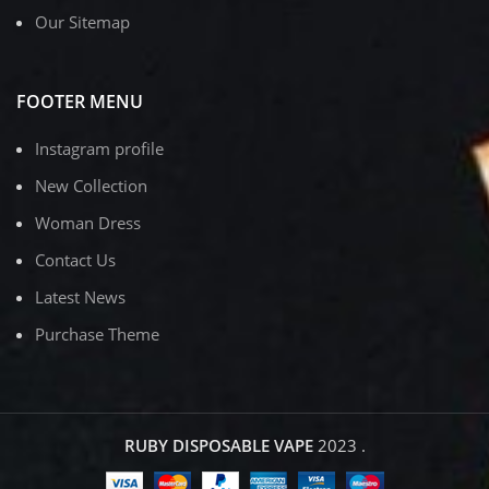
Our Sitemap
FOOTER MENU
Instagram profile
New Collection
Woman Dress
Contact Us
Latest News
Purchase Theme
RUBY DISPOSABLE VAPE
2023
.