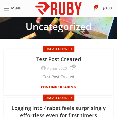
0
MENU
$
0.00
Uncategorized
UNCATEGORIZED
Test Post Created
0
Admin2020
Test Post Created
CONTINUE READING
UNCATEGORIZED
Logging into 4rabet feels surprisingly
effortless even for first-timers