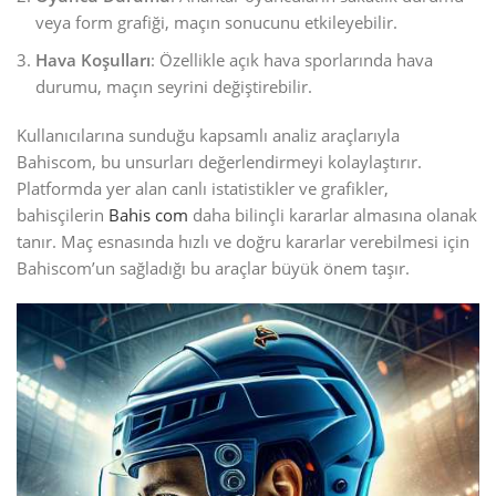
veya form grafiği, maçın sonucunu etkileyebilir.
Hava Koşulları
: Özellikle açık hava sporlarında hava
durumu, maçın seyrini değiştirebilir.
Kullanıcılarına sunduğu kapsamlı analiz araçlarıyla
Bahiscom, bu unsurları değerlendirmeyi kolaylaştırır.
Platformda yer alan canlı istatistikler ve grafikler,
bahisçilerin
Bahis com
daha bilinçli kararlar almasına olanak
tanır. Maç esnasında hızlı ve doğru kararlar verebilmesi için
Bahiscom’un sağladığı bu araçlar büyük önem taşır.