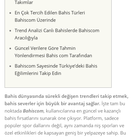
Takımlar
En Çok Tercih Edilen Bahis Türleri
Bahiscom Üzerinde
Trend Analizi Canlı Bahislerde Bahiscom
Aracılığıyla
Güncel Verilere Göre Tahmin
Yönlendirmesi Bahis com Tarafından
Bahiscom Sayesinde Türkiye’deki Bahis
Eğilimlerini Takip Edin
Bahis dünyasında sürekli değişen trendleri takip etmek,
bahis severler için büyük bir avantaj sağlar.
İşte tam bu
noktada
Bahiscom
, kullanıcılarına en güncel ve kazançlı
bahis fırsatlarını sunarak öne çıkıyor. Platform, sadece
popüler spor dallarını değil, aynı zamanda niş sporları ve
özel etkinlikleri de kapsayan geniş bir yelpazeye sahip. Bu