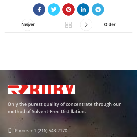
Newer
Older
Only the purest quality of concentrate through our
method of Solvent-Free Distillation.
Phone: + 1 (216) 543-2170