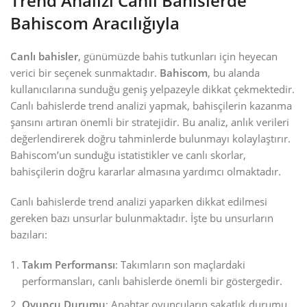
Trend Analizi Canlı Bahislerde
Bahiscom Aracılığıyla
Canlı bahisler
, günümüzde bahis tutkunları için heyecan
verici bir seçenek sunmaktadır.
Bahiscom
, bu alanda
kullanıcılarına sunduğu geniş yelpazeyle dikkat çekmektedir.
Canlı bahislerde trend analizi yapmak, bahisçilerin kazanma
şansını artıran önemli bir stratejidir. Bu analiz, anlık verileri
değerlendirerek doğru tahminlerde bulunmayı kolaylaştırır.
Bahiscom’un sunduğu istatistikler ve canlı skorlar,
bahisçilerin doğru kararlar almasına yardımcı olmaktadır.
Canlı bahislerde trend analizi yaparken dikkat edilmesi
gereken bazı unsurlar bulunmaktadır. İşte bu unsurların
bazıları:
Takım Performansı
: Takımların son maçlardaki
performansları, canlı bahislerde önemli bir göstergedir.
Oyuncu Durumu
: Anahtar oyuncuların sakatlık durumu