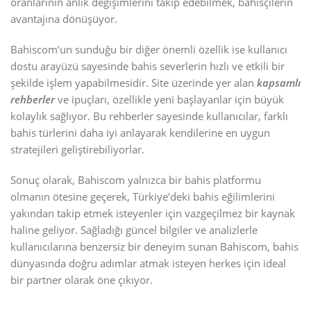
oranlarının anlık değişimlerini takip edebilmek, bahisçilerin
avantajına dönüşüyor.
Bahiscom’un sunduğu bir diğer önemli özellik ise kullanıcı
dostu arayüzü sayesinde bahis severlerin hızlı ve etkili bir
şekilde işlem yapabilmesidir. Site üzerinde yer alan
kapsamlı
rehberler
ve ipuçları, özellikle yeni başlayanlar için büyük
kolaylık sağlıyor. Bu rehberler sayesinde kullanıcılar, farklı
bahis türlerini daha iyi anlayarak kendilerine en uygun
stratejileri geliştirebiliyorlar.
Sonuç olarak, Bahiscom yalnızca bir bahis platformu
olmanın ötesine geçerek, Türkiye’deki bahis eğilimlerini
yakından takip etmek isteyenler için vazgeçilmez bir kaynak
haline geliyor. Sağladığı güncel bilgiler ve analizlerle
kullanıcılarına benzersiz bir deneyim sunan Bahiscom, bahis
dünyasında doğru adımlar atmak isteyen herkes için ideal
bir partner olarak öne çıkıyor.