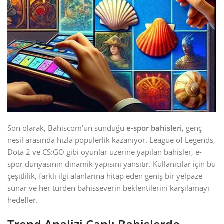
Son olarak, Bahiscom’un sunduğu
e-spor bahisleri
, genç
nesil arasında hızla popülerlik kazanıyor. League of Legends,
Dota 2 ve CS:GO gibi oyunlar üzerine yapılan bahisler, e-
spor dünyasının dinamik yapısını yansıtır. Kullanıcılar için bu
çeşitlilik, farklı ilgi alanlarına hitap eden geniş bir yelpaze
sunar ve her türden bahisseverin beklentilerini karşılamayı
hedefler.